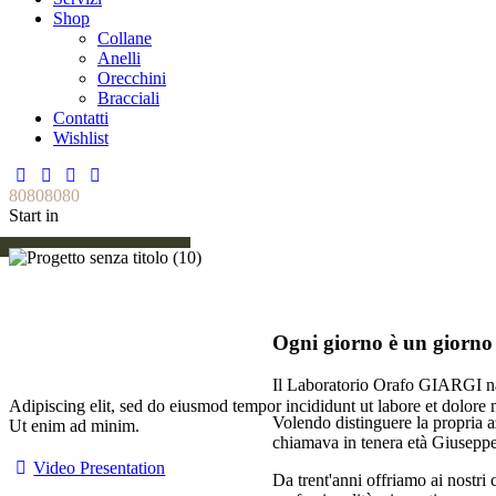
Shop
Collane
Anelli
Orecchini
Bracciali
Contatti
Wishlist
8
0
8
0
8
0
8
0
Start in
Ogni giorno è un giorno 
Il Laboratorio Orafo GIARGI nas
Adipiscing elit, sed do eiusmod tempor incididunt ut labore et dolore
Volendo distinguere la propria a
Ut enim ad minim.
chiamava in tenera età Giusep
Video Presentation
Da trent'anni offriamo ai nostri 