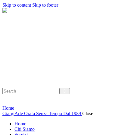
Skip to content
Skip to footer
Home
Chi Siamo
Servizi
Shop
Collane
Anelli
Orecchini
Bracciali
Contatti
Wishlist
0 items
-
0,00 €
0
Azienda
Home
Azienda
Giargi
Arte Orafa Senza Tempo Dal 1989
Close
Home
Chi Siamo
Servizi