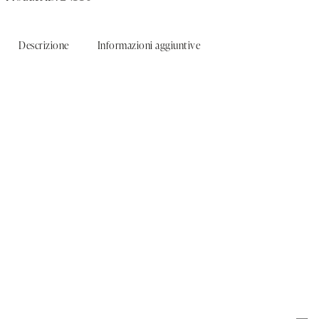
Descrizione
Informazioni aggiuntive
Collana Pavone
Collana a catena corta
140,00
€
–
340,00
€
150,00
€
Collana a catena lunga
250,00
€